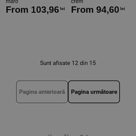
maro
crem
From
103,96
From
94,60
lei
lei
Sunt afisate 12 din 15
Pagina anterioară
Pagina următoare