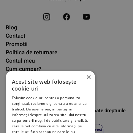
Blog
Contact
Promotii
Politica de returnare
Contul meu
Cum cumpar?
×
Termeni si conditii
Acest site web folosește
Privacy & Cookies
cookie-uri
Protectia consumatorului
Folosim cookie-uri pentru a personaliza
Contact
conținutul, reclamele și pentru a ne analiza
traficul. De asemenea, împărtășim
Bucuresti 052083 © SunPro24 2026 Toate drepturile
informații despre utilizarea site-ului nostru
rezervate
cu partenerii noștri de publicitate și analiză,
care le pot combina cu alte informații pe
care le-ați furnizat sau pe care le-au