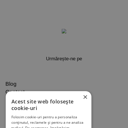
Urmărește-ne pe
Blog
Contact
×
Promotii
Acest site web folosește
cookie-uri
Politica de returnare
Contul meu
Folosim cookie-uri pentru a personaliza
conținutul, reclamele și pentru a ne analiza
Cum cumpar?
traficul. De asemenea, împărtășim