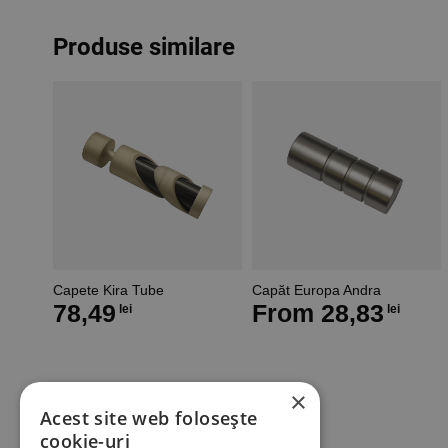
Produse similare
Capete Kira Tube
Capăt Europa Andra
78,49
From
28,83
lei
lei
×
Acest site web folosește
cookie-uri