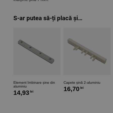
S-ar putea să-ți placă și…
Element îmbinare șine din
Capete șină 2-aluminiu
aluminiu
16,70
lei
14,93
lei