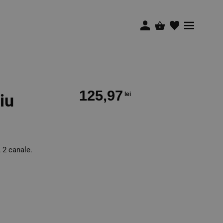
125,97
iu
lei
 2 canale.