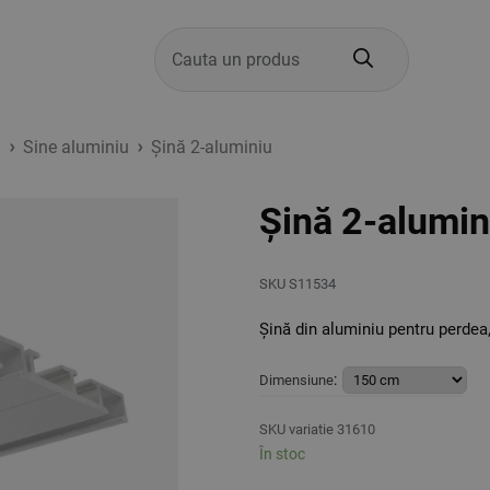
Products
search
a
Sine aluminiu
Şină 2-aluminiu
Şină 2-alumin
SKU
S11534
Şină din aluminiu pentru perdea,
:
Dimensiune
SKU variatie 31610
În stoc