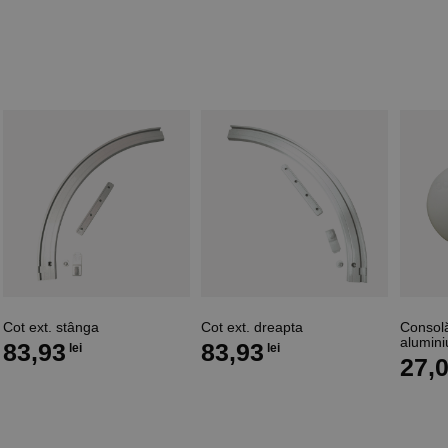
Cot ext. stânga
Cot ext. dreapta
Consolă
alumini
83,93
83,93
lei
lei
27,