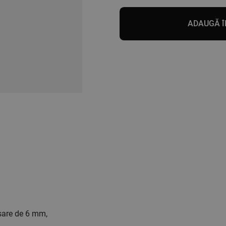
Cantitate
Şină
ADAUGĂ Î
2-
aluminiu
isare de 6 mm,