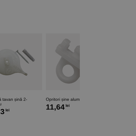
 tavan șină 2-
Opritori șine aluminiu
u
11,64
lei
03
lei