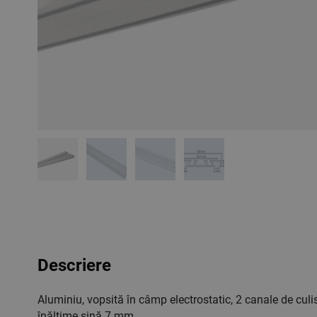
Descriere
Aluminiu, vopsită în câmp electrostatic, 2 canale de cul
înălţime şină 7 mm.