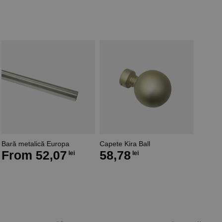
Bară metalică Europa
Capete Kira Ball
From
52,07
58,78
lei
lei