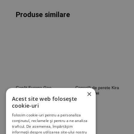
Produse similare
Capăt Europa Geo
Consolă de perete Kira
×
From
28,83
35,21
lei
lei
Acest site web folosește
cookie-uri
Folosim cookie-uri pentru a personaliza
conținutul, reclamele și pentru a ne analiza
traficul. De asemenea, împărtășim
informații despre utilizarea site-ului nostru