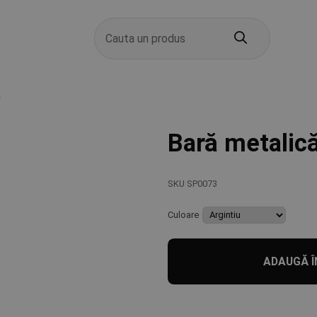
Products
search
a
Bară metalică
SKU
SP0073
Culoare
ADAUGĂ Î