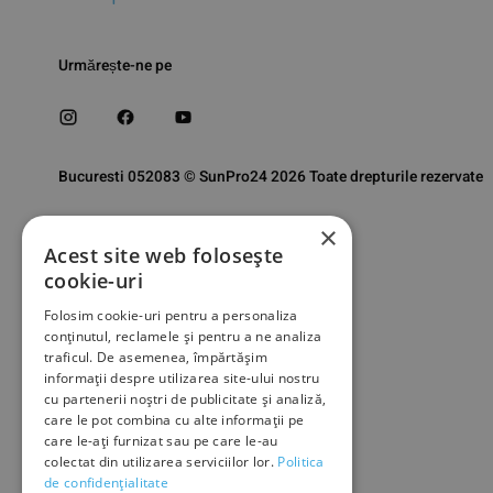
Urmărește-ne pe
Bucuresti 052083 © SunPro24 2026 Toate drepturile rezervate
×
Acest site web folosește
cookie-uri
Folosim cookie-uri pentru a personaliza
conținutul, reclamele și pentru a ne analiza
traficul. De asemenea, împărtășim
informații despre utilizarea site-ului nostru
cu partenerii noștri de publicitate și analiză,
care le pot combina cu alte informații pe
care le-ați furnizat sau pe care le-au
colectat din utilizarea serviciilor lor.
Politica
de confidențialitate